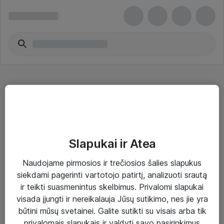
Nešiojamų grotuvų kabeliai
Slapukai ir Atea
Naudojame pirmosios ir trečiosios šalies slapukus
Sprendimai ir paslaugos
siekdami pagerinti vartotojo patirtį, analizuoti srautą
ir teikti suasmenintus skelbimus. Privalomi slapukai
Paslaugos
visada įjungti ir nereikalauja Jūsų sutikimo, nes jie yra
Sprendimai
būtini mūsų svetainei. Galite sutikti su visais arba tik
privalomais slapukais ir valdyti savo pasirinkimus