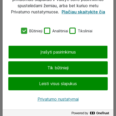
Įgyvendinti projektai
spustelėdami žemiau, arba bet kuriuo metu
Atea ekspertų patarimai verslui
Privatumo nustatymuose.
Plačiau skaitykite čia
UAB „ATEA“
Būtinieji
Analitiniai
Tiksliniai
eShop@atea.lt
J. Rutkausko g. 6, Vilnius
Įrašyti pasirinkimus
Atea kontaktai
Tik būtinieji
Aplankykite mus
Leisti visus slapukus
LinkedIn
Facebook
Privatumo nustatymai
Renginiai