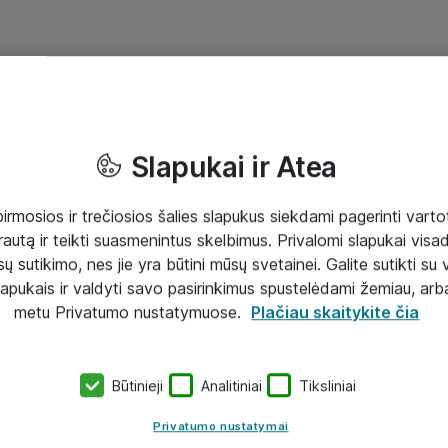
Slapukai ir Atea
mosios ir trečiosios šalies slapukus siekdami pagerinti vartot
rautą ir teikti suasmenintus skelbimus. Privalomi slapukai visada
ų sutikimo, nes jie yra būtini mūsų svetainei. Galite sutikti su 
lapukais ir valdyti savo pasirinkimus spustelėdami žemiau, arb
metu Privatumo nustatymuose.
Plačiau skaitykite čia
Būtinieji
Analitiniai
Tiksliniai
Privatumo nustatymai