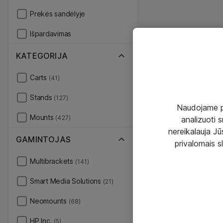
Prekės sandėlyje
Išpardavimas
KATEGORIJA
Carts
(41)
Stands
(127)
Naudojame pir
Mounts
(427)
analizuoti s
nereikalauja Jūs
GAMINTOJAS
privalomais s
Multibrackets
(141)
Smart Media Solutions
(21)
Neomounts
(68)
HP Inc.
(5)