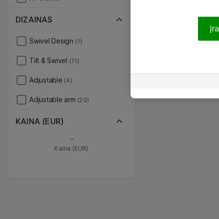
DIZAINAS
Įr
Swivel Design
(1)
Tilt & Swivel
(11)
Adjustable
(4)
Adjustable arm
(20)
KAINA (EUR)
-
Kaina (EUR)