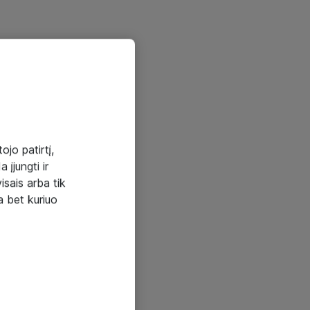
ojo patirtį,
 įjungti ir
visais arba tik
a bet kuriuo