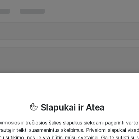
Slapukai ir Atea
mosios ir trečiosios šalies slapukus siekdami pagerinti vartot
rautą ir teikti suasmenintus skelbimus. Privalomi slapukai visada
ų sutikimo, nes jie yra būtini mūsų svetainei. Galite sutikti su 