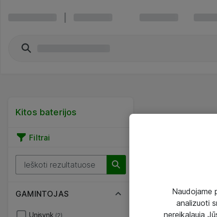
Kitos baterijos
Filtrai
Naudojame pir
GAMINTOJAS
analizuoti s
nereikalauja Jūs
Unisynk
(2)