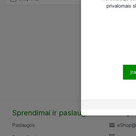
privalomais s
Įr
Sprendimai ir paslaugos
UAB „A
Paslaugos
eShop@a