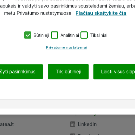
lapukais ir valdyti savo pasirinkimus spustelėdami žemiau, arb
metu Privatumo nustatymuose.
Plačiau skaitykite čia
Būtinieji
Analitiniai
Tiksliniai
Privatumo nustatymai
ašyti pasirinkimus
Tik būtinieji
Leisti visus sla
TEA“
Aplankykite mus
tea.lt
LinkedIn