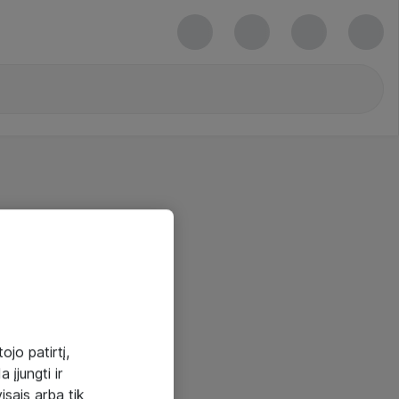
ojo patirtį,
 įjungti ir
visais arba tik