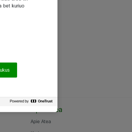
a bet kuriuo
pukus
Apie Atea
Apie Atea