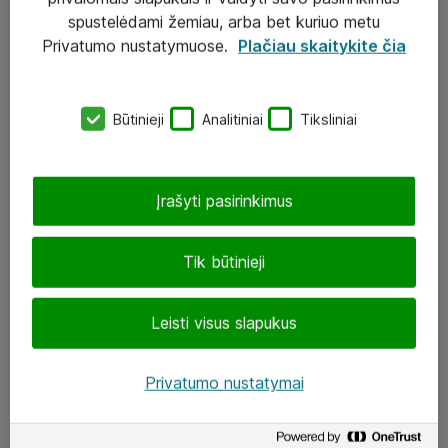
Įgyvendinti projektai
spustelėdami žemiau, arba bet kuriuo metu
Atea ekspertų patarimai verslui
Privatumo nustatymuose.
Plačiau skaitykite čia
UAB „ATEA“
Būtinieji
Analitiniai
Tiksliniai
eShop@atea.lt
J. Rutkausko g. 6, Vilnius
Įrašyti pasirinkimus
Atea kontaktai
Tik būtinieji
Aplankykite mus
Leisti visus slapukus
LinkedIn
Facebook
Privatumo nustatymai
Renginiai