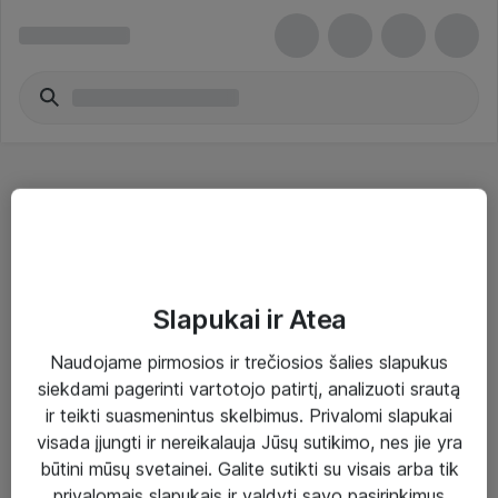
Software Maintenance
Slapukai ir Atea
Naudojame pirmosios ir trečiosios šalies slapukus
Sprendimai ir paslaugos
siekdami pagerinti vartotojo patirtį, analizuoti srautą
ir teikti suasmenintus skelbimus. Privalomi slapukai
Paslaugos
visada įjungti ir nereikalauja Jūsų sutikimo, nes jie yra
Sprendimai
būtini mūsų svetainei. Galite sutikti su visais arba tik
privalomais slapukais ir valdyti savo pasirinkimus