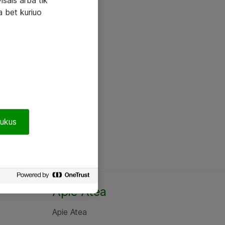
a bet kuriuo
pukus
Apie Atea
Apie Atea