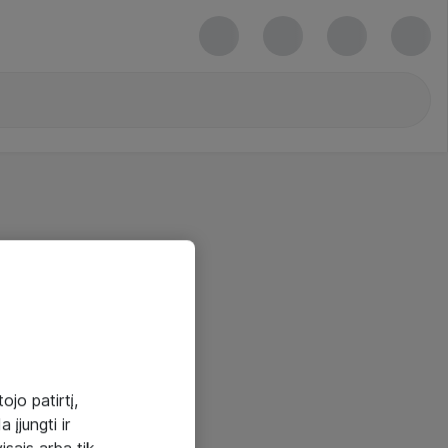
ojo patirtį,
 įjungti ir
visais arba tik