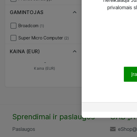
privalomais s
GAMINTOJAS
Broadcom
(1)
Super Micro Computer
(2)
KAINA (EUR)
-
Kaina (EUR)
Įr
Sprendimai ir paslaugos
UAB „A
Paslaugos
eShop@a