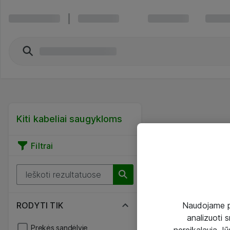
Kiti kabeliai saugykloms
Filtrai
Naudojame pir
RODYTI TIK
analizuoti s
Prekės sandėlyje
nereikalauja Jūs