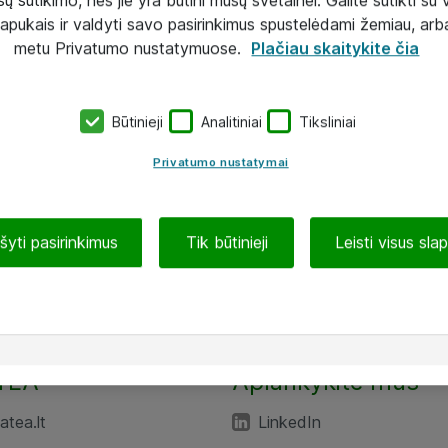
lapukais ir valdyti savo pasirinkimus spustelėdami žemiau, arb
metu Privatumo nustatymuose.
Plačiau skaitykite čia
Būtinieji
Analitiniai
Tiksliniai
Privatumo nustatymai
ašyti pasirinkimus
Tik būtinieji
Leisti visus sla
TEA“
Aplankykite mus
tea.lt
LinkedIn