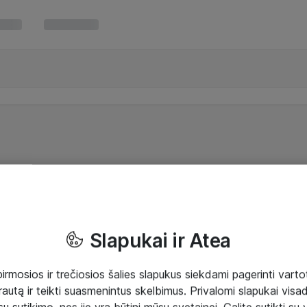
Slapukai ir Atea
mosios ir trečiosios šalies slapukus siekdami pagerinti vartot
rautą ir teikti suasmenintus skelbimus. Privalomi slapukai visada
ų sutikimo, nes jie yra būtini mūsų svetainei. Galite sutikti su 