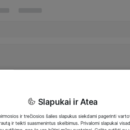
Slapukai ir Atea
mosios ir trečiosios šalies slapukus siekdami pagerinti vartot
rautą ir teikti suasmenintus skelbimus. Privalomi slapukai visada
ų sutikimo, nes jie yra būtini mūsų svetainei. Galite sutikti su 