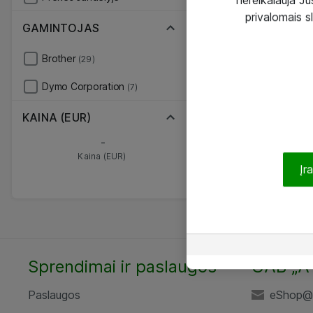
privalomais s
GAMINTOJAS
Brother
(29)
Dymo Corporation
(7)
KAINA (EUR)
-
Kaina (EUR)
Įr
Sprendimai ir paslaugos
UAB „A
Paslaugos
eShop@a