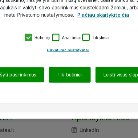
lapukais ir valdyti savo pasirinkimus spustelėdami žemiau, arb
metu Privatumo nustatymuose.
Plačiau skaitykite čia
Būtinieji
Analitiniai
Tiksliniai
Privatumo nustatymai
ašyti pasirinkimus
Tik būtinieji
Leisti visus sla
TEA“
Aplankykite mus
tea.lt
LinkedIn