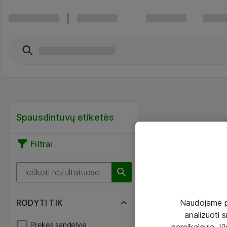
Spausdintuvų etiketės
Filtrai
Naudojame pir
RODYTI TIK
analizuoti s
Prekės sandėlyje
nereikalauja Jūs