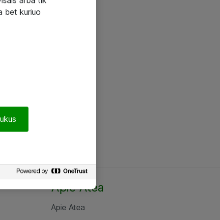
a bet kuriuo
pukus
Apie Atea
Apie Atea