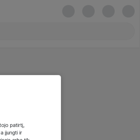
ojo patirtį,
 įjungti ir
visais arba tik