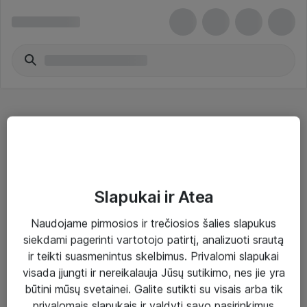
Telefonai
Slapukai ir Atea
Naudojame pirmosios ir trečiosios šalies slapukus
Sprendimai ir paslaugos
siekdami pagerinti vartotojo patirtį, analizuoti srautą
ir teikti suasmenintus skelbimus. Privalomi slapukai
Paslaugos
visada įjungti ir nereikalauja Jūsų sutikimo, nes jie yra
Sprendimai
būtini mūsų svetainei. Galite sutikti su visais arba tik
privalomais slapukais ir valdyti savo pasirinkimus