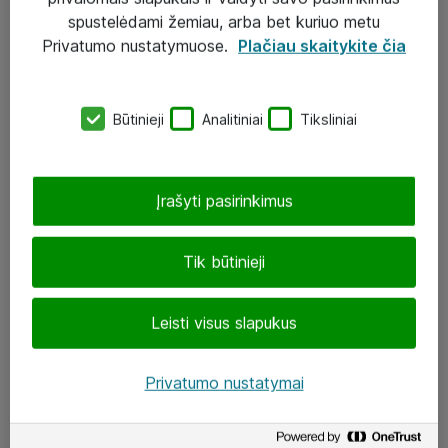
Įgyvendinti projektai
spustelėdami žemiau, arba bet kuriuo metu
Atea ekspertų patarimai verslui
Privatumo nustatymuose.
Plačiau skaitykite čia
UAB „ATEA“
Būtinieji
Analitiniai
Tiksliniai
eShop@atea.lt
J. Rutkausko g. 6, Vilnius
Įrašyti pasirinkimus
Atea kontaktai
Tik būtinieji
Aplankykite mus
Leisti visus slapukus
LinkedIn
Facebook
Privatumo nustatymai
Renginiai