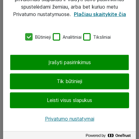
Įgyvendinti projektai
spustelėdami žemiau, arba bet kuriuo metu
Atea ekspertų patarimai verslui
Privatumo nustatymuose.
Plačiau skaitykite čia
UAB „ATEA“
Būtinieji
Analitiniai
Tiksliniai
eShop@atea.lt
J. Rutkausko g. 6, Vilnius
Įrašyti pasirinkimus
Atea kontaktai
Tik būtinieji
Aplankykite mus
Leisti visus slapukus
LinkedIn
Facebook
Privatumo nustatymai
Renginiai