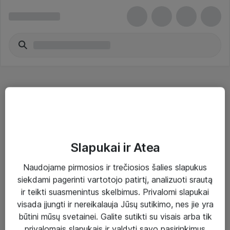
Bevielio tinklo stotelės - Cisco
Slapukai ir Atea
Naudojame pirmosios ir trečiosios šalies slapukus
Sprendimai ir paslaugos
siekdami pagerinti vartotojo patirtį, analizuoti srautą
ir teikti suasmenintus skelbimus. Privalomi slapukai
Paslaugos
visada įjungti ir nereikalauja Jūsų sutikimo, nes jie yra
Sprendimai
būtini mūsų svetainei. Galite sutikti su visais arba tik
privalomais slapukais ir valdyti savo pasirinkimus