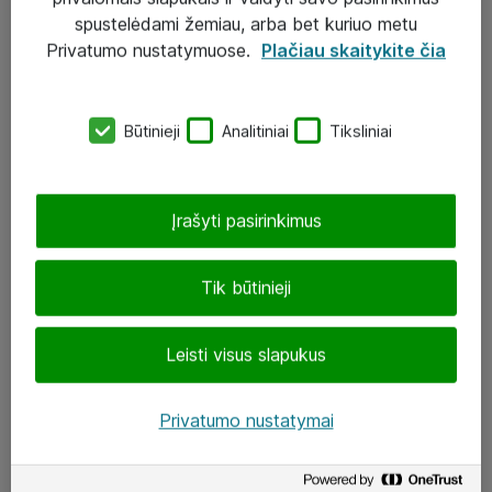
Įgyvendinti projektai
spustelėdami žemiau, arba bet kuriuo metu
Atea ekspertų patarimai verslui
Privatumo nustatymuose.
Plačiau skaitykite čia
UAB „ATEA“
Būtinieji
Analitiniai
Tiksliniai
eShop@atea.lt
J. Rutkausko g. 6, Vilnius
Įrašyti pasirinkimus
Atea kontaktai
Tik būtinieji
Aplankykite mus
Leisti visus slapukus
LinkedIn
Facebook
Privatumo nustatymai
Renginiai