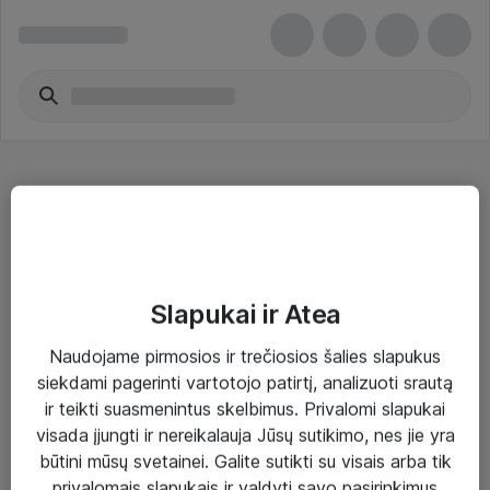
Bluetooth adapteriai - EPOS
Slapukai ir Atea
Naudojame pirmosios ir trečiosios šalies slapukus
Sprendimai ir paslaugos
siekdami pagerinti vartotojo patirtį, analizuoti srautą
ir teikti suasmenintus skelbimus. Privalomi slapukai
Paslaugos
visada įjungti ir nereikalauja Jūsų sutikimo, nes jie yra
Sprendimai
būtini mūsų svetainei. Galite sutikti su visais arba tik
privalomais slapukais ir valdyti savo pasirinkimus