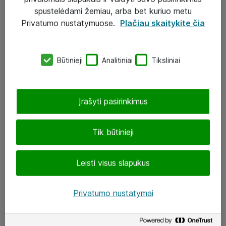
Įgyvendinti projektai
spustelėdami žemiau, arba bet kuriuo metu
Atea ekspertų patarimai verslui
Privatumo nustatymuose.
Plačiau skaitykite čia
UAB „ATEA“
Būtinieji
Analitiniai
Tiksliniai
eShop@atea.lt
J. Rutkausko g. 6, Vilnius
Įrašyti pasirinkimus
Atea kontaktai
Tik būtinieji
Aplankykite mus
Leisti visus slapukus
LinkedIn
Facebook
Privatumo nustatymai
Renginiai