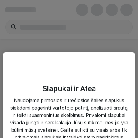
Optiniai imtuvai - Dell
Slapukai ir Atea
Naudojame pirmosios ir trečiosios šalies slapukus
Sprendimai ir paslaugos
siekdami pagerinti vartotojo patirtį, analizuoti srautą
ir teikti suasmenintus skelbimus. Privalomi slapukai
Paslaugos
visada įjungti ir nereikalauja Jūsų sutikimo, nes jie yra
Sprendimai
būtini mūsų svetainei. Galite sutikti su visais arba tik
privalomais slapukais ir valdyti savo pasirinkimus