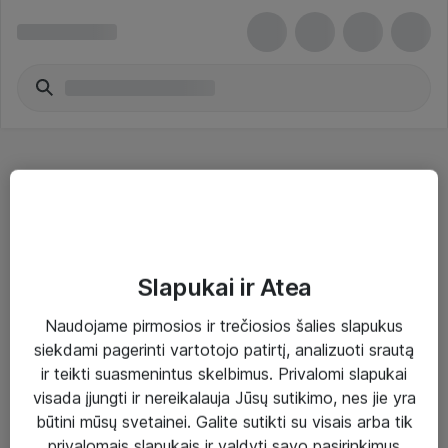
Optiniai imtuvai - Lenovo
Slapukai ir Atea
Naudojame pirmosios ir trečiosios šalies slapukus
Sprendimai ir paslaugos
siekdami pagerinti vartotojo patirtį, analizuoti srautą
ir teikti suasmenintus skelbimus. Privalomi slapukai
Paslaugos
visada įjungti ir nereikalauja Jūsų sutikimo, nes jie yra
Sprendimai
būtini mūsų svetainei. Galite sutikti su visais arba tik
privalomais slapukais ir valdyti savo pasirinkimus