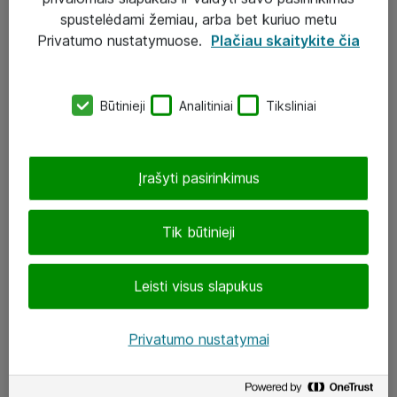
Įgyvendinti projektai
spustelėdami žemiau, arba bet kuriuo metu
Atea ekspertų patarimai verslui
Privatumo nustatymuose.
Plačiau skaitykite čia
UAB „ATEA“
Būtinieji
Analitiniai
Tiksliniai
eShop@atea.lt
J. Rutkausko g. 6, Vilnius
Įrašyti pasirinkimus
Atea kontaktai
Tik būtinieji
Aplankykite mus
Leisti visus slapukus
LinkedIn
Facebook
Privatumo nustatymai
Renginiai