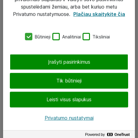
Įgyvendinti projektai
spustelėdami žemiau, arba bet kuriuo metu
Atea ekspertų patarimai verslui
Privatumo nustatymuose.
Plačiau skaitykite čia
UAB „ATEA“
Būtinieji
Analitiniai
Tiksliniai
eShop@atea.lt
J. Rutkausko g. 6, Vilnius
Įrašyti pasirinkimus
Atea kontaktai
Tik būtinieji
Aplankykite mus
Leisti visus slapukus
LinkedIn
Facebook
Privatumo nustatymai
Renginiai