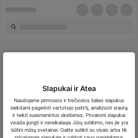
Variniai imtuvai - Dell
Slapukai ir Atea
Naudojame pirmosios ir trečiosios šalies slapukus
Sprendimai ir paslaugos
siekdami pagerinti vartotojo patirtį, analizuoti srautą
ir teikti suasmenintus skelbimus. Privalomi slapukai
Paslaugos
visada įjungti ir nereikalauja Jūsų sutikimo, nes jie yra
Sprendimai
būtini mūsų svetainei. Galite sutikti su visais arba tik
privalomais slapukais ir valdyti savo pasirinkimus