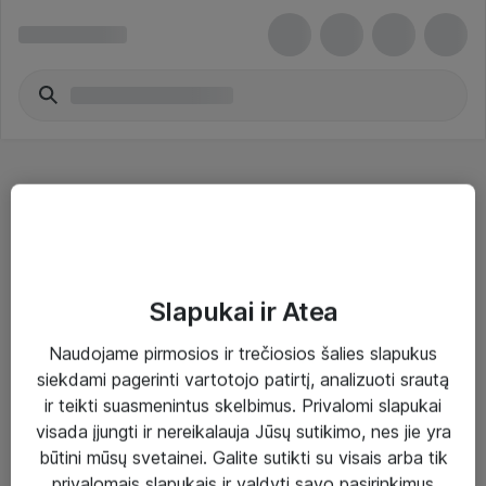
Bevieliai adapteriai - ASUS
Slapukai ir Atea
Naudojame pirmosios ir trečiosios šalies slapukus
Sprendimai ir paslaugos
siekdami pagerinti vartotojo patirtį, analizuoti srautą
ir teikti suasmenintus skelbimus. Privalomi slapukai
Paslaugos
visada įjungti ir nereikalauja Jūsų sutikimo, nes jie yra
Sprendimai
būtini mūsų svetainei. Galite sutikti su visais arba tik
privalomais slapukais ir valdyti savo pasirinkimus