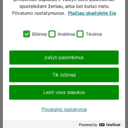
Įgyvendinti projektai
spustelėdami žemiau, arba bet kuriuo metu
Atea ekspertų patarimai verslui
Privatumo nustatymuose.
Plačiau skaitykite čia
UAB „ATEA“
Būtinieji
Analitiniai
Tiksliniai
eShop@atea.lt
J. Rutkausko g. 6, Vilnius
Įrašyti pasirinkimus
Atea kontaktai
Tik būtinieji
Aplankykite mus
Leisti visus slapukus
LinkedIn
Facebook
Privatumo nustatymai
Renginiai