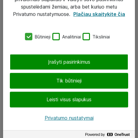
Įgyvendinti projektai
spustelėdami žemiau, arba bet kuriuo metu
Atea ekspertų patarimai verslui
Privatumo nustatymuose.
Plačiau skaitykite čia
UAB „ATEA“
Būtinieji
Analitiniai
Tiksliniai
eShop@atea.lt
J. Rutkausko g. 6, Vilnius
Įrašyti pasirinkimus
Atea kontaktai
Tik būtinieji
Aplankykite mus
Leisti visus slapukus
LinkedIn
Facebook
Privatumo nustatymai
Renginiai