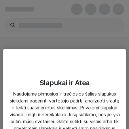
IP kameros
Slapukai ir Atea
Naudojame pirmosios ir trečiosios šalies slapukus
Sprendimai ir paslaugos
siekdami pagerinti vartotojo patirtį, analizuoti srautą
ir teikti suasmenintus skelbimus. Privalomi slapukai
Paslaugos
visada įjungti ir nereikalauja Jūsų sutikimo, nes jie yra
Sprendimai
būtini mūsų svetainei. Galite sutikti su visais arba tik
privalomais slapukais ir valdyti savo pasirinkimus