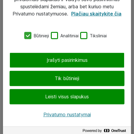
Įgyvendinti projektai
spustelėdami žemiau, arba bet kuriuo metu
Atea ekspertų patarimai verslui
Privatumo nustatymuose.
Plačiau skaitykite čia
UAB „ATEA“
Būtinieji
Analitiniai
Tiksliniai
eShop@atea.lt
J. Rutkausko g. 6, Vilnius
Įrašyti pasirinkimus
Atea kontaktai
Tik būtinieji
Aplankykite mus
Leisti visus slapukus
LinkedIn
Facebook
Privatumo nustatymai
Renginiai