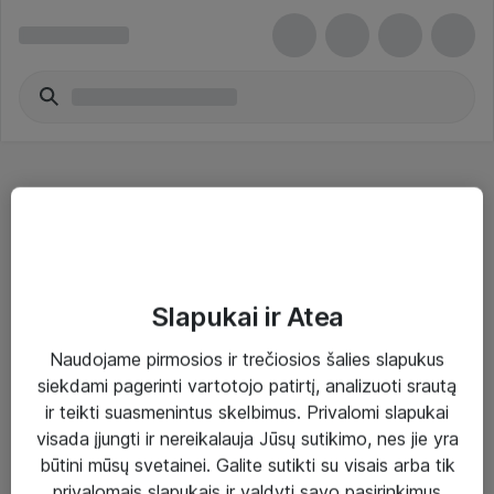
Tinklo apsaugos prietaisai - Cisco
Slapukai ir Atea
Naudojame pirmosios ir trečiosios šalies slapukus
Sprendimai ir paslaugos
siekdami pagerinti vartotojo patirtį, analizuoti srautą
ir teikti suasmenintus skelbimus. Privalomi slapukai
Paslaugos
visada įjungti ir nereikalauja Jūsų sutikimo, nes jie yra
Sprendimai
būtini mūsų svetainei. Galite sutikti su visais arba tik
privalomais slapukais ir valdyti savo pasirinkimus