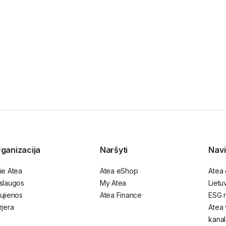
BLOGAS
Fragmentuotas kibernetinis saugumas
kuria pavojingas spragas: ką svarbu
suprasti organizacijoms
ganizacija
Naršyti
Navi
ie Atea
Atea eShop
Atea
slaugos
My Atea
Lietu
ujienos
Atea Finance
ESG r
rjera
Atea 
kanal