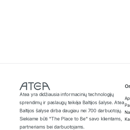
BLOGAS
60 proc. kibernetinių incidentų lemia
žmogaus klaidos, o DI situaciją dar labiau
komplikuoja
Or
Atea yra didžiausia informacinių technologijų
Ap
sprendimų ir paslaugų teikėja Baltijos šalyse. Atea
Pa
Baltijos šalyse dirba daugiau nei 700 darbuotojų.
Na
Siekiame būti "The Place to Be" savo klientams,
Ka
partneriams bei darbuotojams.