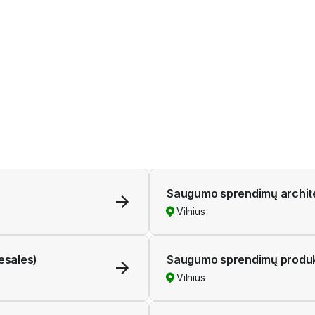
rugsėjo 24, 2026
Saugumo sprendimų archite
Vilnius
esales)
Saugumo sprendimų produkt
Vilnius
Presales)