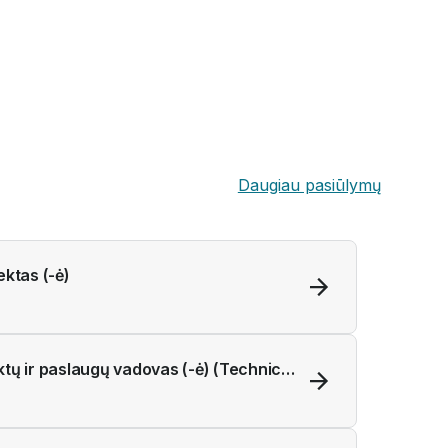
Daugiau pasiūlymų
ktas (-ė)
ų ir paslaugų vadovas (-ė) (Technical