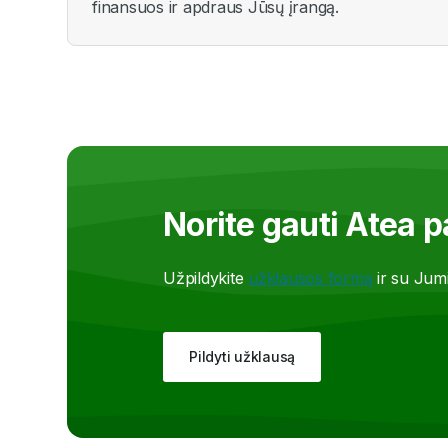
finansuos ir apdraus Jūsų įrangą.
Norite gauti Atea 
Užpildykite
užklausos formą
ir su Jumi
Pildyti užklausą