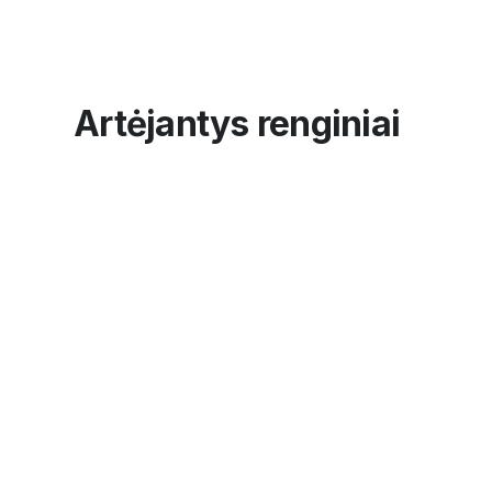
Artėjantys renginiai
RENGINIAI
Atea Action