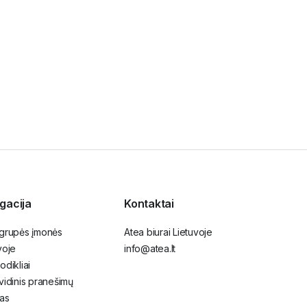
TVARUMAS
Atea įtraukta į „Europe’s Climate Leaders
2026“ sąrašą
gacija
Kontaktai
 grupės įmonės
Atea biurai Lietuvoje
voje
info@atea.lt
odikliai
vidinis pranešimų
as