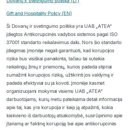
Dovanų ir svetingumo politika (LT)
Gift and Hospitality Policy (EN)
Ši Dovanų ir svetingumo politika yra UAB „ATEA“
įdiegtos Antikorupcinės vadybos sistemos pagal ISO
37001 standarto reikalavimus dalis. Nors šio standarto
įdiegimas įmonėje negali garantuoti, kad korupcijos
rizika bus visiškai panaikinta, tačiau tai suteikia
reikalingų žinių ir priemonių, kurios padeda stipriai
sumažinti korupcijos riziką, užtikrinti jos valdymą ir
padeda efektyviai su ja kovoti. Įmonėje kasmet
organizuojami mokymai visiems UAB „ATEA“
darbuotojams, kurių metu pateikiama detali informacija
apie tai, kas yra korupcija ir kaip ją atpažinti, kokia
kiekvieno iš darbuotojų atsakomybė, susirūpinimo apie
įtariamą ar faktinę korupciją bei apie antikorupcinės