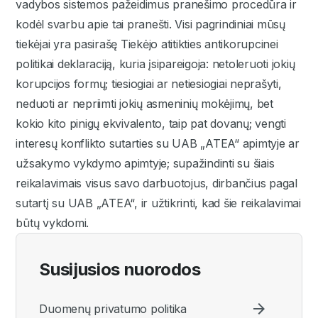
vadybos sistemos pažeidimus pranešimo procedūra ir
kodėl svarbu apie tai pranešti. Visi pagrindiniai mūsų
tiekėjai yra pasirašę Tiekėjo atitikties antikorupcinei
politikai deklaraciją, kuria įsipareigoja: netoleruoti jokių
korupcijos formų; tiesiogiai ar netiesiogiai neprašyti,
neduoti ar nepriimti jokių asmeninių mokėjimų, bet
kokio kito pinigų ekvivalento, taip pat dovanų; vengti
interesų konflikto sutarties su UAB „ATEA“ apimtyje ar
užsakymo vykdymo apimtyje; supažindinti su šiais
reikalavimais visus savo darbuotojus, dirbančius pagal
sutartį su UAB „ATEA“, ir užtikrinti, kad šie reikalavimai
būtų vykdomi.
Susijusios nuorodos
Duomenų privatumo politika