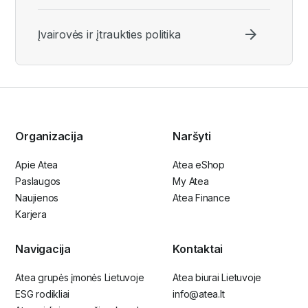
Įvairovės ir įtraukties politika
Organizacija
Naršyti
Apie Atea
Atea eShop
Paslaugos
My Atea
Naujienos
Atea Finance
Karjera
Navigacija
Kontaktai
Atea grupės įmonės Lietuvoje
Atea biurai Lietuvoje
ESG rodikliai
info@atea.lt