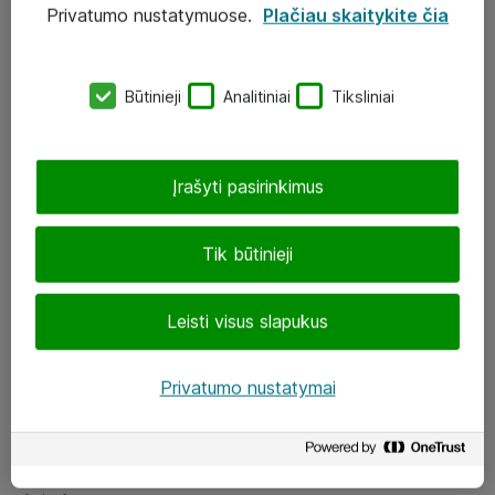
Privatumo nustatymuose.
Plačiau skaitykite čia
UAB „ATEA“
eShop@atea.lt
Būtinieji
Analitiniai
Tiksliniai
J. Rutkausko g. 6, Vilnius
Atea kontaktai
Įrašyti pasirinkimus
Aplankykite mus
Tik būtinieji
LinkedIn
Leisti visus slapukus
Facebook
Renginiai
Privatumo nustatymai
Apie Atea