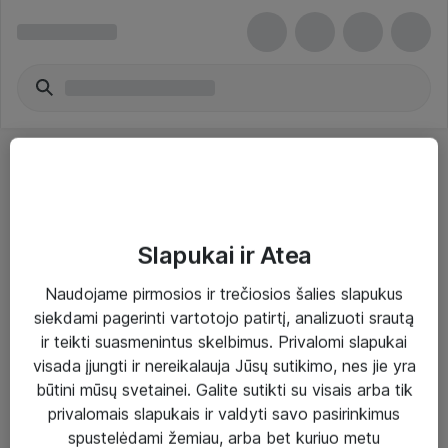
Slapukai ir Atea
Sprendimai ir paslaugos
Naudojame pirmosios ir trečiosios šalies slapukus
siekdami pagerinti vartotojo patirtį, analizuoti srautą
Paslaugos
ir teikti suasmenintus skelbimus. Privalomi slapukai
Sprendimai
visada įjungti ir nereikalauja Jūsų sutikimo, nes jie yra
būtini mūsų svetainei. Galite sutikti su visais arba tik
Įgyvendinti projektai
privalomais slapukais ir valdyti savo pasirinkimus
Atea ekspertų patarimai verslui
spustelėdami žemiau, arba bet kuriuo metu