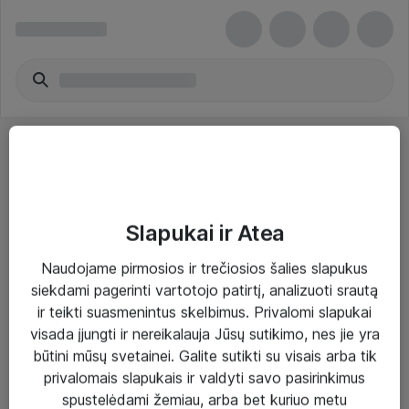
Slapukai ir Atea
Sprendimai ir paslaugos
Naudojame pirmosios ir trečiosios šalies slapukus
siekdami pagerinti vartotojo patirtį, analizuoti srautą
Paslaugos
ir teikti suasmenintus skelbimus. Privalomi slapukai
Sprendimai
visada įjungti ir nereikalauja Jūsų sutikimo, nes jie yra
būtini mūsų svetainei. Galite sutikti su visais arba tik
Įgyvendinti projektai
privalomais slapukais ir valdyti savo pasirinkimus
Atea ekspertų patarimai verslui
spustelėdami žemiau, arba bet kuriuo metu