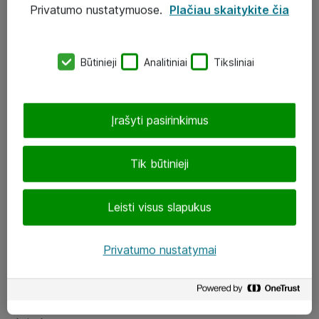
Privatumo nustatymuose.
Plačiau skaitykite čia
UAB „ATEA“
eShop@atea.lt
Būtinieji
Analitiniai
Tiksliniai
J. Rutkausko g. 6, Vilnius
Atea kontaktai
Įrašyti pasirinkimus
Aplankykite mus
Tik būtinieji
LinkedIn
Leisti visus slapukus
Facebook
Renginiai
Privatumo nustatymai
Apie Atea