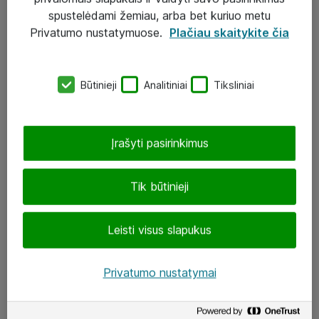
Įgyvendinti projektai
spustelėdami žemiau, arba bet kuriuo metu
Atea ekspertų patarimai verslui
Privatumo nustatymuose.
Plačiau skaitykite čia
UAB „ATEA“
Būtinieji
Analitiniai
Tiksliniai
eShop@atea.lt
J. Rutkausko g. 6, Vilnius
Įrašyti pasirinkimus
Atea kontaktai
Tik būtinieji
Aplankykite mus
Leisti visus slapukus
LinkedIn
Facebook
Privatumo nustatymai
Renginiai