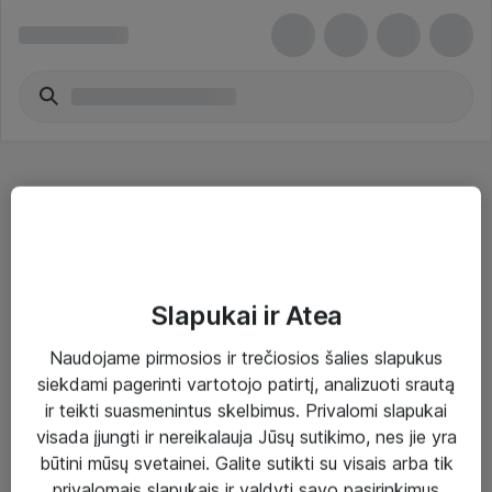
Brother
Slapukai ir Atea
Naudojame pirmosios ir trečiosios šalies slapukus
Sprendimai ir paslaugos
siekdami pagerinti vartotojo patirtį, analizuoti srautą
ir teikti suasmenintus skelbimus. Privalomi slapukai
Paslaugos
visada įjungti ir nereikalauja Jūsų sutikimo, nes jie yra
Sprendimai
būtini mūsų svetainei. Galite sutikti su visais arba tik
privalomais slapukais ir valdyti savo pasirinkimus