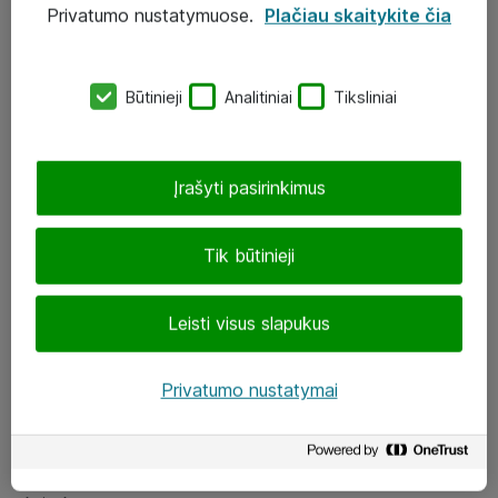
Privatumo nustatymuose.
Plačiau skaitykite čia
UAB „ATEA“
eShop@atea.lt
Būtinieji
Analitiniai
Tiksliniai
J. Rutkausko g. 6, Vilnius
Atea kontaktai
Įrašyti pasirinkimus
Aplankykite mus
Tik būtinieji
LinkedIn
Leisti visus slapukus
Facebook
Renginiai
Privatumo nustatymai
Apie Atea