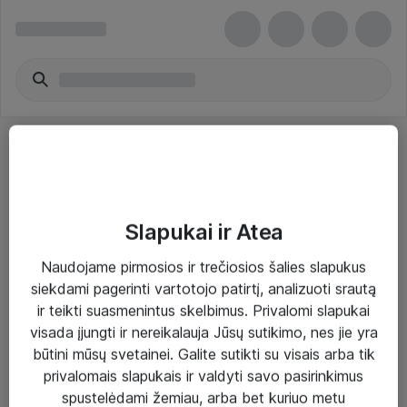
Slapukai ir Atea
Sprendimai ir paslaugos
Naudojame pirmosios ir trečiosios šalies slapukus
siekdami pagerinti vartotojo patirtį, analizuoti srautą
Paslaugos
ir teikti suasmenintus skelbimus. Privalomi slapukai
Sprendimai
visada įjungti ir nereikalauja Jūsų sutikimo, nes jie yra
būtini mūsų svetainei. Galite sutikti su visais arba tik
Įgyvendinti projektai
privalomais slapukais ir valdyti savo pasirinkimus
Atea ekspertų patarimai verslui
spustelėdami žemiau, arba bet kuriuo metu