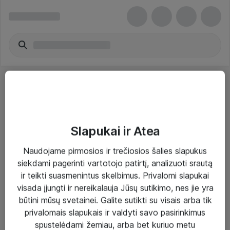
Slapukai ir Atea
Sprendimai ir paslaugos
Naudojame pirmosios ir trečiosios šalies slapukus
siekdami pagerinti vartotojo patirtį, analizuoti srautą
Paslaugos
ir teikti suasmenintus skelbimus. Privalomi slapukai
Sprendimai
visada įjungti ir nereikalauja Jūsų sutikimo, nes jie yra
būtini mūsų svetainei. Galite sutikti su visais arba tik
Įgyvendinti projektai
privalomais slapukais ir valdyti savo pasirinkimus
Atea ekspertų patarimai verslui
spustelėdami žemiau, arba bet kuriuo metu