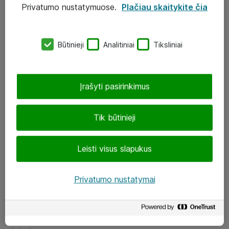
Privatumo nustatymuose.
Plačiau skaitykite čia
UAB „ATEA“
eShop@atea.lt
Būtinieji
Analitiniai
Tiksliniai
J. Rutkausko g. 6, Vilnius
Atea kontaktai
Įrašyti pasirinkimus
Aplankykite mus
Tik būtinieji
LinkedIn
Leisti visus slapukus
Facebook
Renginiai
Privatumo nustatymai
Apie Atea