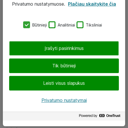
Privatumo nustatymuose.
Plačiau skaitykite čia
UAB „ATEA“
eShop@atea.lt
Būtinieji
Analitiniai
Tiksliniai
J. Rutkausko g. 6, Vilnius
Atea kontaktai
Įrašyti pasirinkimus
Aplankykite mus
Tik būtinieji
LinkedIn
Leisti visus slapukus
Facebook
Renginiai
Privatumo nustatymai
Apie Atea