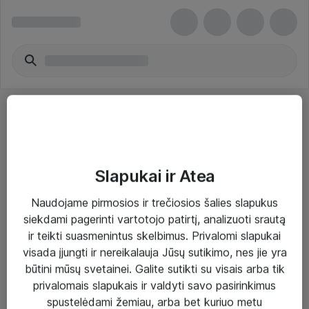
Slapukai ir Atea
Sprendimai ir paslaugos
Naudojame pirmosios ir trečiosios šalies slapukus
siekdami pagerinti vartotojo patirtį, analizuoti srautą
Paslaugos
ir teikti suasmenintus skelbimus. Privalomi slapukai
Sprendimai
visada įjungti ir nereikalauja Jūsų sutikimo, nes jie yra
būtini mūsų svetainei. Galite sutikti su visais arba tik
Įgyvendinti projektai
privalomais slapukais ir valdyti savo pasirinkimus
Atea ekspertų patarimai verslui
spustelėdami žemiau, arba bet kuriuo metu