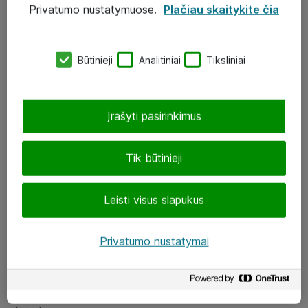
Privatumo nustatymuose.
Plačiau skaitykite čia
UAB „ATEA“
eShop@atea.lt
Būtinieji
Analitiniai
Tiksliniai
J. Rutkausko g. 6, Vilnius
Atea kontaktai
Įrašyti pasirinkimus
Aplankykite mus
Tik būtinieji
LinkedIn
Leisti visus slapukus
Facebook
Renginiai
Privatumo nustatymai
Apie Atea