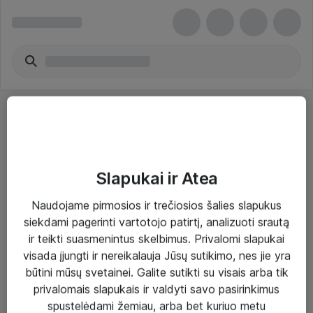
Slapukai ir Atea
Sprendimai ir paslaugos
Naudojame pirmosios ir trečiosios šalies slapukus
siekdami pagerinti vartotojo patirtį, analizuoti srautą
Paslaugos
ir teikti suasmenintus skelbimus. Privalomi slapukai
Sprendimai
visada įjungti ir nereikalauja Jūsų sutikimo, nes jie yra
būtini mūsų svetainei. Galite sutikti su visais arba tik
Įgyvendinti projektai
privalomais slapukais ir valdyti savo pasirinkimus
Atea ekspertų patarimai verslui
spustelėdami žemiau, arba bet kuriuo metu