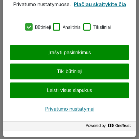
Privatumo nustatymuose.
Plačiau skaitykite čia
UAB „ATEA“
eShop@atea.lt
Būtinieji
Analitiniai
Tiksliniai
J. Rutkausko g. 6, Vilnius
Atea kontaktai
Įrašyti pasirinkimus
Aplankykite mus
Tik būtinieji
LinkedIn
Leisti visus slapukus
Facebook
Renginiai
Privatumo nustatymai
Apie Atea