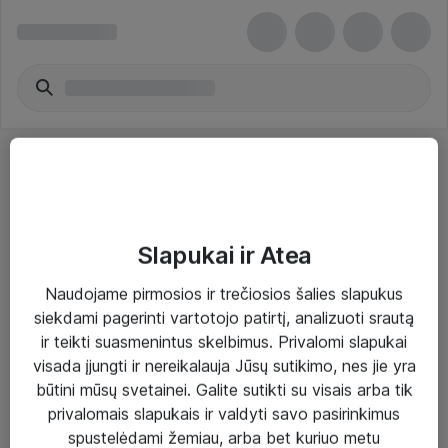
Slapukai ir Atea
Sprendimai ir paslaugos
Naudojame pirmosios ir trečiosios šalies slapukus
siekdami pagerinti vartotojo patirtį, analizuoti srautą
Paslaugos
ir teikti suasmenintus skelbimus. Privalomi slapukai
Sprendimai
visada įjungti ir nereikalauja Jūsų sutikimo, nes jie yra
būtini mūsų svetainei. Galite sutikti su visais arba tik
Įgyvendinti projektai
privalomais slapukais ir valdyti savo pasirinkimus
Atea ekspertų patarimai verslui
spustelėdami žemiau, arba bet kuriuo metu