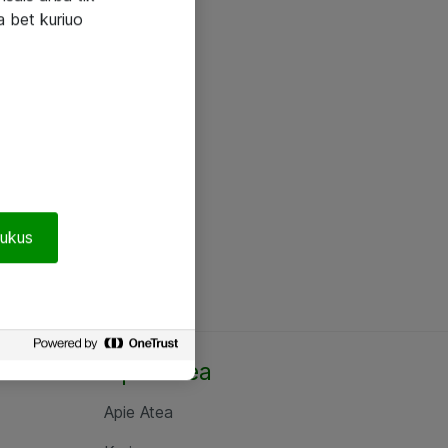
a bet kuriuo
pukus
Apie Atea
Apie Atea