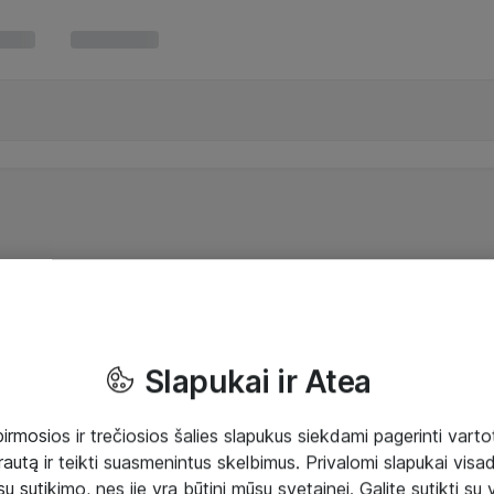
Slapukai ir Atea
mosios ir trečiosios šalies slapukus siekdami pagerinti vartot
rautą ir teikti suasmenintus skelbimus. Privalomi slapukai visada
ų sutikimo, nes jie yra būtini mūsų svetainei. Galite sutikti su 