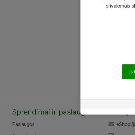
privalomais s
Įr
Sprendimai ir paslaugos
UAB „A
Paslaugos
eShop@a