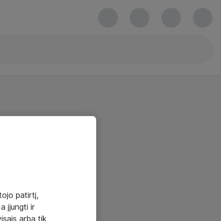
ojo patirtį,
 įjungti ir
visais arba tik