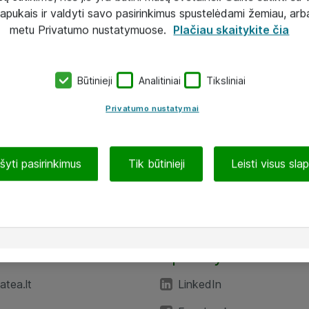
lapukais ir valdyti savo pasirinkimus spustelėdami žemiau, arb
metu Privatumo nustatymuose.
Plačiau skaitykite čia
Būtinieji
Analitiniai
Tiksliniai
Privatumo nustatymai
ašyti pasirinkimus
Tik būtinieji
Leisti visus sla
TEA“
Aplankykite mus
tea.lt
LinkedIn