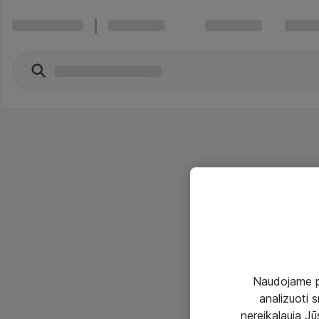
Naudojame pir
analizuoti s
nereikalauja Jūs