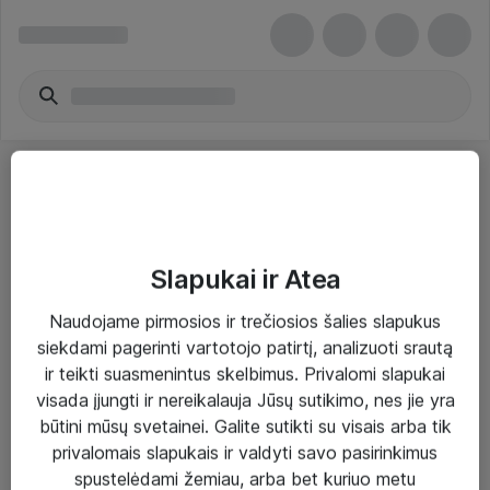
Slapukai ir Atea
Sprendimai ir paslaugos
Naudojame pirmosios ir trečiosios šalies slapukus
siekdami pagerinti vartotojo patirtį, analizuoti srautą
Paslaugos
ir teikti suasmenintus skelbimus. Privalomi slapukai
Sprendimai
visada įjungti ir nereikalauja Jūsų sutikimo, nes jie yra
būtini mūsų svetainei. Galite sutikti su visais arba tik
Įgyvendinti projektai
privalomais slapukais ir valdyti savo pasirinkimus
Atea ekspertų patarimai verslui
spustelėdami žemiau, arba bet kuriuo metu