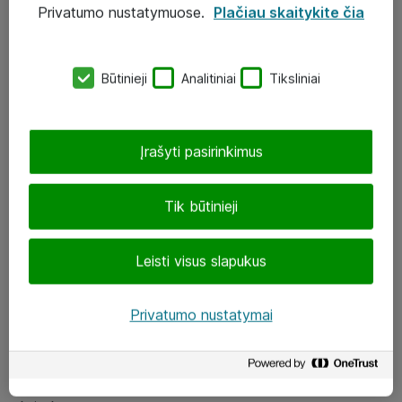
Privatumo nustatymuose.
Plačiau skaitykite čia
UAB „ATEA“
eShop@atea.lt
Būtinieji
Analitiniai
Tiksliniai
J. Rutkausko g. 6, Vilnius
Atea kontaktai
Įrašyti pasirinkimus
Aplankykite mus
Tik būtinieji
LinkedIn
Leisti visus slapukus
Facebook
Renginiai
Privatumo nustatymai
Apie Atea