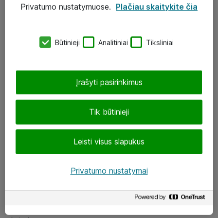
Privatumo nustatymuose.
Plačiau skaitykite čia
UAB „ATEA“
eShop@atea.lt
Būtinieji
Analitiniai
Tiksliniai
J. Rutkausko g. 6, Vilnius
Atea kontaktai
Įrašyti pasirinkimus
Aplankykite mus
Tik būtinieji
LinkedIn
Leisti visus slapukus
Facebook
Renginiai
Privatumo nustatymai
Apie Atea