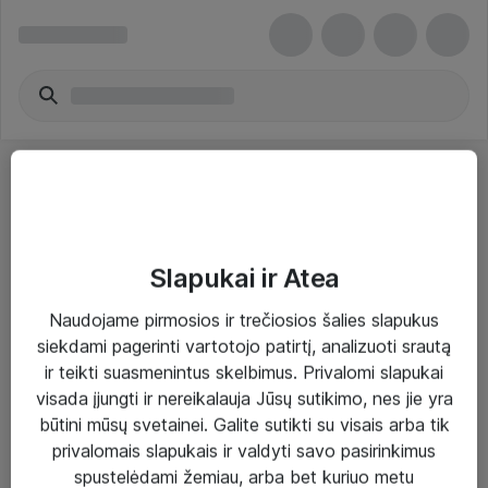
Slapukai ir Atea
Sprendimai ir paslaugos
Naudojame pirmosios ir trečiosios šalies slapukus
siekdami pagerinti vartotojo patirtį, analizuoti srautą
Paslaugos
ir teikti suasmenintus skelbimus. Privalomi slapukai
Sprendimai
visada įjungti ir nereikalauja Jūsų sutikimo, nes jie yra
būtini mūsų svetainei. Galite sutikti su visais arba tik
Įgyvendinti projektai
privalomais slapukais ir valdyti savo pasirinkimus
Atea ekspertų patarimai verslui
spustelėdami žemiau, arba bet kuriuo metu