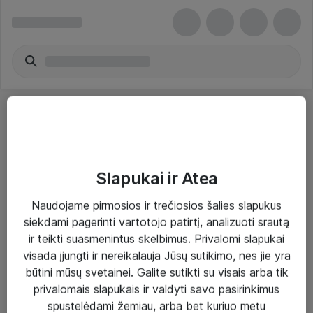
Slapukai ir Atea
Sprendimai ir paslaugos
Naudojame pirmosios ir trečiosios šalies slapukus
siekdami pagerinti vartotojo patirtį, analizuoti srautą
Paslaugos
ir teikti suasmenintus skelbimus. Privalomi slapukai
Sprendimai
visada įjungti ir nereikalauja Jūsų sutikimo, nes jie yra
būtini mūsų svetainei. Galite sutikti su visais arba tik
Įgyvendinti projektai
privalomais slapukais ir valdyti savo pasirinkimus
Atea ekspertų patarimai verslui
spustelėdami žemiau, arba bet kuriuo metu