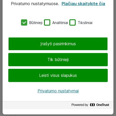
Privatumo nustatymuose.
Plačiau skaitykite čia
UAB „ATEA“
eShop@atea.lt
Būtinieji
Analitiniai
Tiksliniai
J. Rutkausko g. 6, Vilnius
Atea kontaktai
Įrašyti pasirinkimus
Aplankykite mus
Tik būtinieji
LinkedIn
Leisti visus slapukus
Facebook
Renginiai
Privatumo nustatymai
Apie Atea