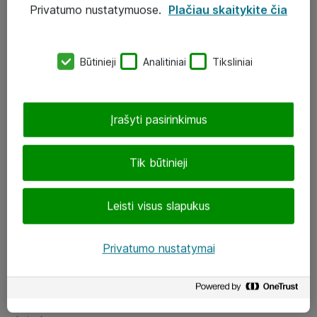
Privatumo nustatymuose.
Plačiau skaitykite čia
UAB „ATEA“
eShop@atea.lt
Būtinieji
Analitiniai
Tiksliniai
J. Rutkausko g. 6, Vilnius
Atea kontaktai
Įrašyti pasirinkimus
Aplankykite mus
Tik būtinieji
LinkedIn
Leisti visus slapukus
Facebook
Renginiai
Privatumo nustatymai
Apie Atea