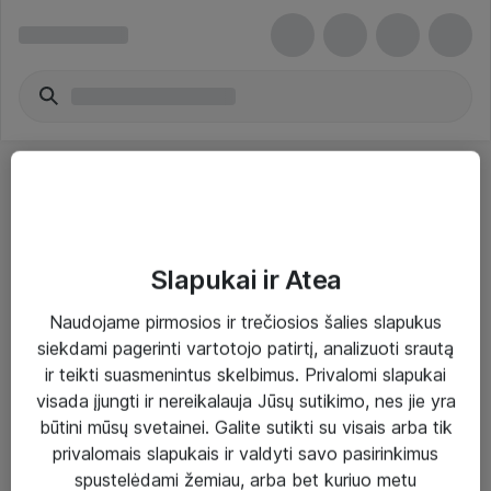
Slapukai ir Atea
Sprendimai ir paslaugos
Naudojame pirmosios ir trečiosios šalies slapukus
siekdami pagerinti vartotojo patirtį, analizuoti srautą
Paslaugos
ir teikti suasmenintus skelbimus. Privalomi slapukai
Sprendimai
visada įjungti ir nereikalauja Jūsų sutikimo, nes jie yra
būtini mūsų svetainei. Galite sutikti su visais arba tik
Įgyvendinti projektai
privalomais slapukais ir valdyti savo pasirinkimus
Atea ekspertų patarimai verslui
spustelėdami žemiau, arba bet kuriuo metu