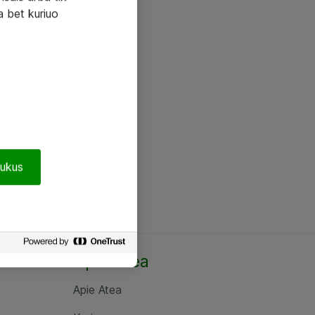
a bet kuriuo
pukus
Apie Atea
Apie Atea