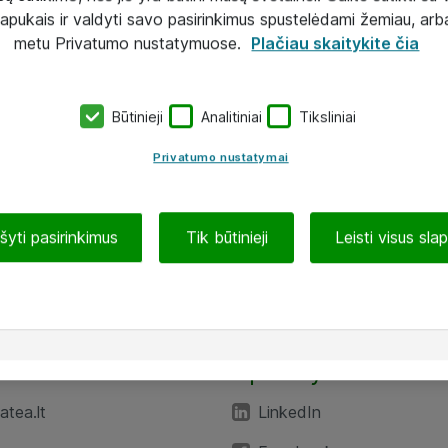
lapukais ir valdyti savo pasirinkimus spustelėdami žemiau, arb
metu Privatumo nustatymuose.
Plačiau skaitykite čia
Būtinieji
Analitiniai
Tiksliniai
Privatumo nustatymai
ašyti pasirinkimus
Tik būtinieji
Leisti visus sla
TEA“
Aplankykite mus
tea.lt
LinkedIn