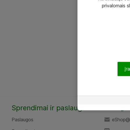
privalomais s
Įr
Sprendimai ir paslaugos
UAB „A
Paslaugos
eShop@a