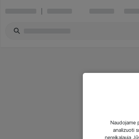
Naudojame pir
analizuoti s
nereikalauja Jūs