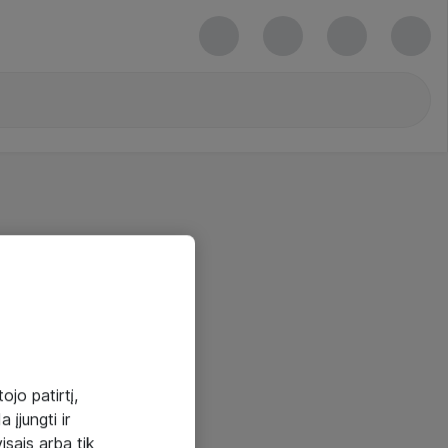
ojo patirtį,
 įjungti ir
visais arba tik