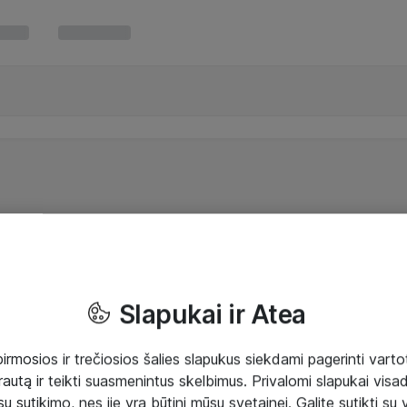
Slapukai ir Atea
mosios ir trečiosios šalies slapukus siekdami pagerinti vartot
rautą ir teikti suasmenintus skelbimus. Privalomi slapukai visada
ų sutikimo, nes jie yra būtini mūsų svetainei. Galite sutikti su 