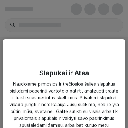
Slapukai ir Atea
Sprendimai ir paslaugos
Naudojame pirmosios ir trečiosios šalies slapukus
siekdami pagerinti vartotojo patirtį, analizuoti srautą
Paslaugos
ir teikti suasmenintus skelbimus. Privalomi slapukai
Sprendimai
visada įjungti ir nereikalauja Jūsų sutikimo, nes jie yra
būtini mūsų svetainei. Galite sutikti su visais arba tik
Įgyvendinti projektai
privalomais slapukais ir valdyti savo pasirinkimus
Atea ekspertų patarimai verslui
spustelėdami žemiau, arba bet kuriuo metu