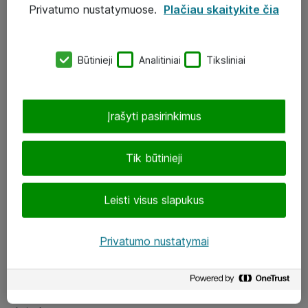
Privatumo nustatymuose.
Plačiau skaitykite čia
UAB „ATEA“
eShop@atea.lt
Būtinieji
Analitiniai
Tiksliniai
J. Rutkausko g. 6, Vilnius
Atea kontaktai
Įrašyti pasirinkimus
Aplankykite mus
Tik būtinieji
LinkedIn
Leisti visus slapukus
Facebook
Renginiai
Privatumo nustatymai
Apie Atea