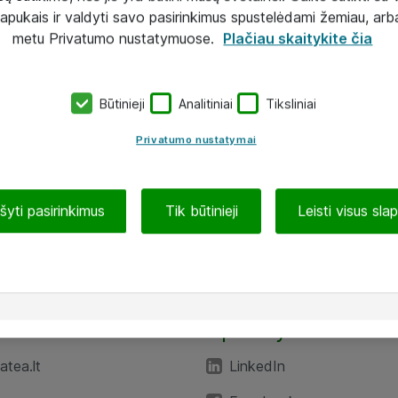
lapukais ir valdyti savo pasirinkimus spustelėdami žemiau, arb
metu Privatumo nustatymuose.
Plačiau skaitykite čia
Būtinieji
Analitiniai
Tiksliniai
Privatumo nustatymai
ašyti pasirinkimus
Tik būtinieji
Leisti visus sla
TEA“
Aplankykite mus
tea.lt
LinkedIn