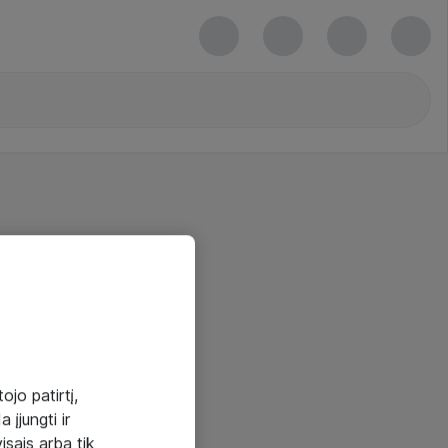
ojo patirtį,
 įjungti ir
visais arba tik