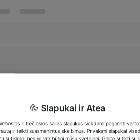
Slapukai ir Atea
mosios ir trečiosios šalies slapukus siekdami pagerinti vartot
rautą ir teikti suasmenintus skelbimus. Privalomi slapukai visada
ų sutikimo, nes jie yra būtini mūsų svetainei. Galite sutikti su 