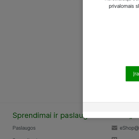
privalomais s
Įr
Sprendimai ir paslaugos
UAB „A
Paslaugos
eShop@a