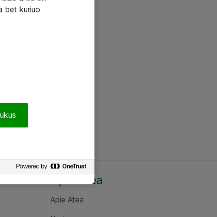
a bet kuriuo
pukus
Apie Atea
Apie Atea