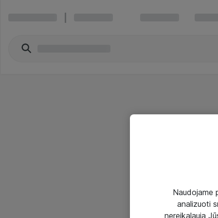
Naudojame pir
analizuoti s
nereikalauja Jūs