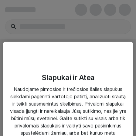
Slapukai ir Atea
Sprendimai ir paslaugos
Naudojame pirmosios ir trečiosios šalies slapukus
siekdami pagerinti vartotojo patirtį, analizuoti srautą
Paslaugos
ir teikti suasmenintus skelbimus. Privalomi slapukai
Sprendimai
visada įjungti ir nereikalauja Jūsų sutikimo, nes jie yra
būtini mūsų svetainei. Galite sutikti su visais arba tik
Įgyvendinti projektai
privalomais slapukais ir valdyti savo pasirinkimus
Atea ekspertų patarimai verslui
spustelėdami žemiau, arba bet kuriuo metu