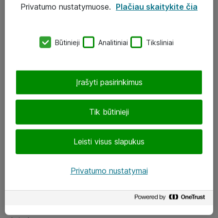
Privatumo nustatymuose.
Plačiau skaitykite čia
UAB „ATEA“
eShop@atea.lt
Būtinieji
Analitiniai
Tiksliniai
J. Rutkausko g. 6, Vilnius
Atea kontaktai
Įrašyti pasirinkimus
Aplankykite mus
Tik būtinieji
LinkedIn
Leisti visus slapukus
Facebook
Renginiai
Privatumo nustatymai
Apie Atea