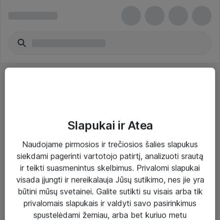
Slapukai ir Atea
Sprendimai ir paslaugos
Naudojame pirmosios ir trečiosios šalies slapukus
siekdami pagerinti vartotojo patirtį, analizuoti srautą
Paslaugos
ir teikti suasmenintus skelbimus. Privalomi slapukai
Sprendimai
visada įjungti ir nereikalauja Jūsų sutikimo, nes jie yra
būtini mūsų svetainei. Galite sutikti su visais arba tik
Įgyvendinti projektai
privalomais slapukais ir valdyti savo pasirinkimus
Atea ekspertų patarimai verslui
spustelėdami žemiau, arba bet kuriuo metu