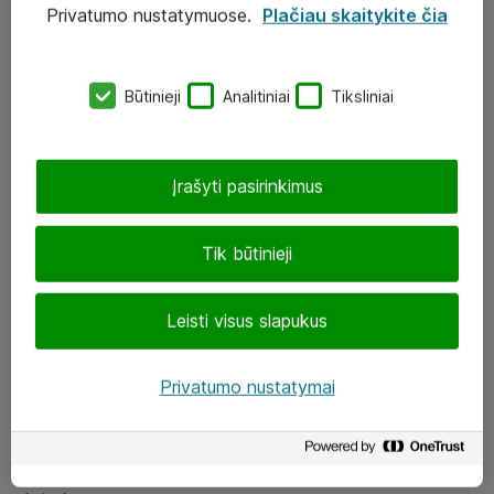
Privatumo nustatymuose.
Plačiau skaitykite čia
UAB „ATEA“
eShop@atea.lt
Būtinieji
Analitiniai
Tiksliniai
J. Rutkausko g. 6, Vilnius
Atea kontaktai
Įrašyti pasirinkimus
Aplankykite mus
Tik būtinieji
LinkedIn
Leisti visus slapukus
Facebook
Renginiai
Privatumo nustatymai
Apie Atea