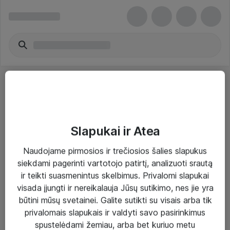
Slapukai ir Atea
Sprendimai ir paslaugos
Naudojame pirmosios ir trečiosios šalies slapukus
siekdami pagerinti vartotojo patirtį, analizuoti srautą
Paslaugos
ir teikti suasmenintus skelbimus. Privalomi slapukai
Sprendimai
visada įjungti ir nereikalauja Jūsų sutikimo, nes jie yra
būtini mūsų svetainei. Galite sutikti su visais arba tik
Įgyvendinti projektai
privalomais slapukais ir valdyti savo pasirinkimus
Atea ekspertų patarimai verslui
spustelėdami žemiau, arba bet kuriuo metu