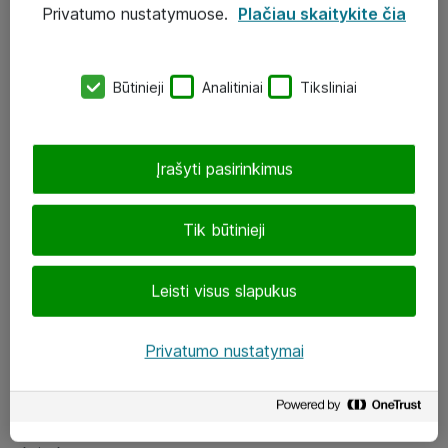
Privatumo nustatymuose.
Plačiau skaitykite čia
UAB „ATEA“
eShop@atea.lt
Būtinieji
Analitiniai
Tiksliniai
J. Rutkausko g. 6, Vilnius
Atea kontaktai
Įrašyti pasirinkimus
Aplankykite mus
Tik būtinieji
LinkedIn
Leisti visus slapukus
Facebook
Renginiai
Privatumo nustatymai
Apie Atea