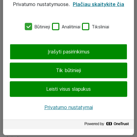
Privatumo nustatymuose.
Plačiau skaitykite čia
UAB „ATEA“
eShop@atea.lt
Būtinieji
Analitiniai
Tiksliniai
J. Rutkausko g. 6, Vilnius
Atea kontaktai
Įrašyti pasirinkimus
Aplankykite mus
Tik būtinieji
LinkedIn
Leisti visus slapukus
Facebook
Renginiai
Privatumo nustatymai
Apie Atea