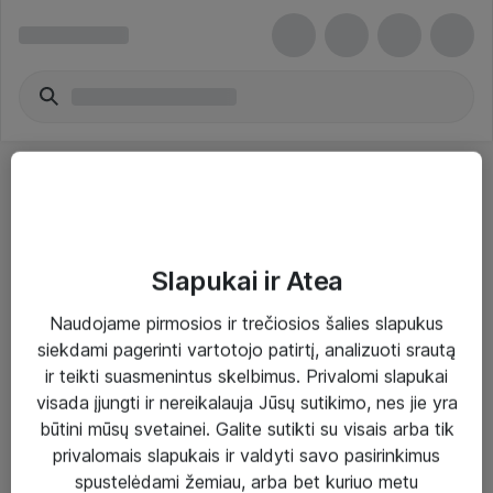
Slapukai ir Atea
Sprendimai ir paslaugos
Naudojame pirmosios ir trečiosios šalies slapukus
siekdami pagerinti vartotojo patirtį, analizuoti srautą
Paslaugos
ir teikti suasmenintus skelbimus. Privalomi slapukai
Sprendimai
visada įjungti ir nereikalauja Jūsų sutikimo, nes jie yra
būtini mūsų svetainei. Galite sutikti su visais arba tik
Įgyvendinti projektai
privalomais slapukais ir valdyti savo pasirinkimus
Atea ekspertų patarimai verslui
spustelėdami žemiau, arba bet kuriuo metu