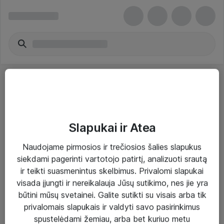
Slapukai ir Atea
Sprendimai ir paslaugos
Naudojame pirmosios ir trečiosios šalies slapukus
siekdami pagerinti vartotojo patirtį, analizuoti srautą
Paslaugos
ir teikti suasmenintus skelbimus. Privalomi slapukai
Sprendimai
visada įjungti ir nereikalauja Jūsų sutikimo, nes jie yra
būtini mūsų svetainei. Galite sutikti su visais arba tik
Įgyvendinti projektai
privalomais slapukais ir valdyti savo pasirinkimus
Atea ekspertų patarimai verslui
spustelėdami žemiau, arba bet kuriuo metu