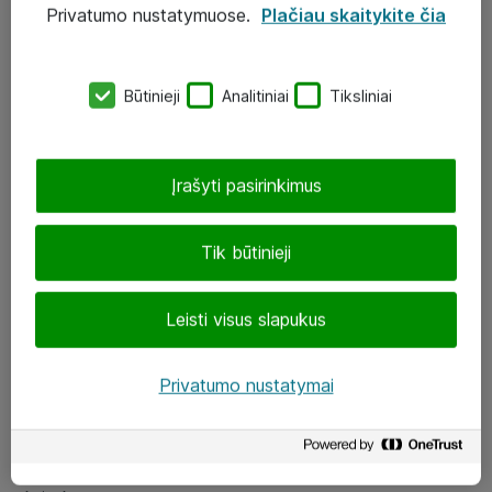
Privatumo nustatymuose.
Plačiau skaitykite čia
UAB „ATEA“
eShop@atea.lt
Būtinieji
Analitiniai
Tiksliniai
J. Rutkausko g. 6, Vilnius
Atea kontaktai
Įrašyti pasirinkimus
Aplankykite mus
Tik būtinieji
LinkedIn
Leisti visus slapukus
Facebook
Renginiai
Privatumo nustatymai
Apie Atea