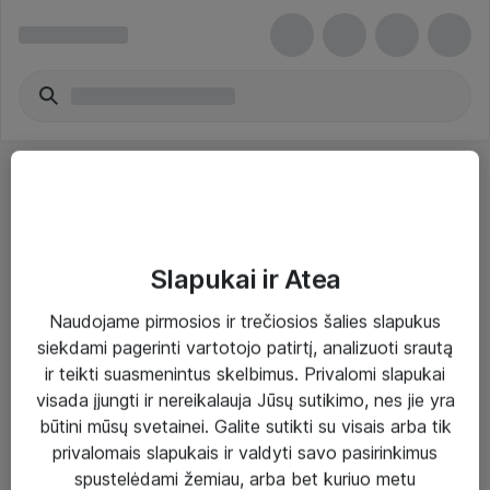
Slapukai ir Atea
Sprendimai ir paslaugos
Naudojame pirmosios ir trečiosios šalies slapukus
siekdami pagerinti vartotojo patirtį, analizuoti srautą
Paslaugos
ir teikti suasmenintus skelbimus. Privalomi slapukai
Sprendimai
visada įjungti ir nereikalauja Jūsų sutikimo, nes jie yra
būtini mūsų svetainei. Galite sutikti su visais arba tik
Įgyvendinti projektai
privalomais slapukais ir valdyti savo pasirinkimus
Atea ekspertų patarimai verslui
spustelėdami žemiau, arba bet kuriuo metu