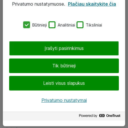
Privatumo nustatymuose.
Plačiau skaitykite čia
UAB „ATEA“
eShop@atea.lt
Būtinieji
Analitiniai
Tiksliniai
J. Rutkausko g. 6, Vilnius
Atea kontaktai
Įrašyti pasirinkimus
Aplankykite mus
Tik būtinieji
LinkedIn
Leisti visus slapukus
Facebook
Renginiai
Privatumo nustatymai
Apie Atea