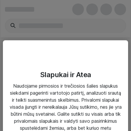
Slapukai ir Atea
Sprendimai ir paslaugos
Naudojame pirmosios ir trečiosios šalies slapukus
siekdami pagerinti vartotojo patirtį, analizuoti srautą
Paslaugos
ir teikti suasmenintus skelbimus. Privalomi slapukai
Sprendimai
visada įjungti ir nereikalauja Jūsų sutikimo, nes jie yra
būtini mūsų svetainei. Galite sutikti su visais arba tik
Įgyvendinti projektai
privalomais slapukais ir valdyti savo pasirinkimus
Atea ekspertų patarimai verslui
spustelėdami žemiau, arba bet kuriuo metu