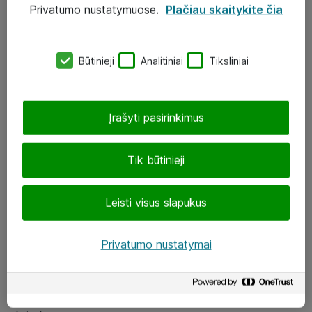
Privatumo nustatymuose.
Plačiau skaitykite čia
UAB „ATEA“
eShop@atea.lt
Būtinieji
Analitiniai
Tiksliniai
J. Rutkausko g. 6, Vilnius
Atea kontaktai
Įrašyti pasirinkimus
Aplankykite mus
Tik būtinieji
LinkedIn
Leisti visus slapukus
Facebook
Renginiai
Privatumo nustatymai
Apie Atea