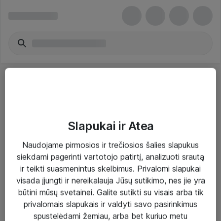
Slapukai ir Atea
Sprendimai ir paslaugos
Naudojame pirmosios ir trečiosios šalies slapukus
siekdami pagerinti vartotojo patirtį, analizuoti srautą
Paslaugos
ir teikti suasmenintus skelbimus. Privalomi slapukai
Sprendimai
visada įjungti ir nereikalauja Jūsų sutikimo, nes jie yra
būtini mūsų svetainei. Galite sutikti su visais arba tik
Įgyvendinti projektai
privalomais slapukais ir valdyti savo pasirinkimus
Atea ekspertų patarimai verslui
spustelėdami žemiau, arba bet kuriuo metu