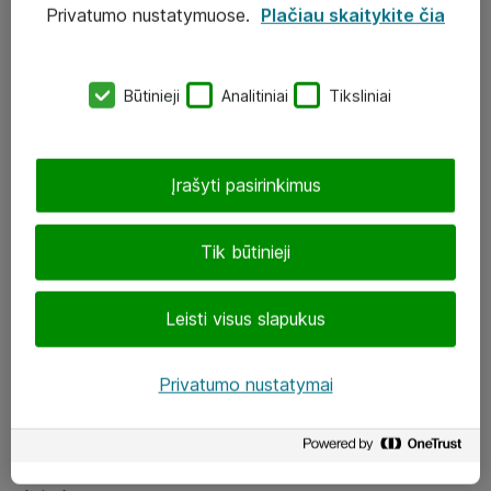
Privatumo nustatymuose.
Plačiau skaitykite čia
UAB „ATEA“
eShop@atea.lt
Būtinieji
Analitiniai
Tiksliniai
J. Rutkausko g. 6, Vilnius
Atea kontaktai
Įrašyti pasirinkimus
Aplankykite mus
Tik būtinieji
LinkedIn
Leisti visus slapukus
Facebook
Renginiai
Privatumo nustatymai
Apie Atea