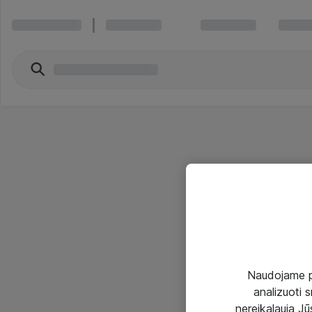
Naudojame pir
analizuoti s
nereikalauja Jūs