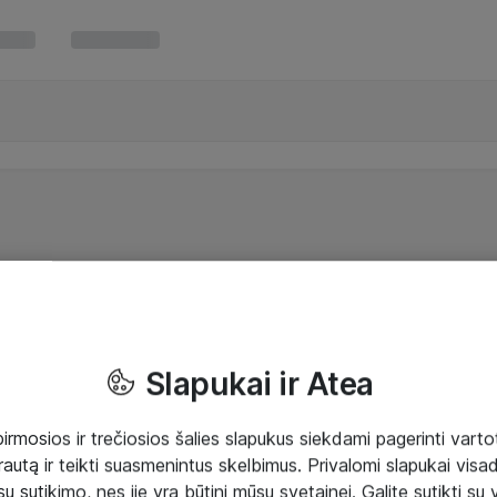
Slapukai ir Atea
mosios ir trečiosios šalies slapukus siekdami pagerinti vartot
rautą ir teikti suasmenintus skelbimus. Privalomi slapukai visada
ų sutikimo, nes jie yra būtini mūsų svetainei. Galite sutikti su 