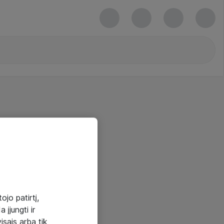
ojo patirtį,
 įjungti ir
visais arba tik