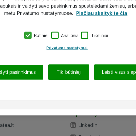
lapukais ir valdyti savo pasirinkimus spustelėdami žemiau, arb
metu Privatumo nustatymuose.
Plačiau skaitykite čia
Būtinieji
Analitiniai
Tiksliniai
Privatumo nustatymai
ašyti pasirinkimus
Tik būtinieji
Leisti visus sla
TEA“
Aplankykite mus
tea.lt
LinkedIn