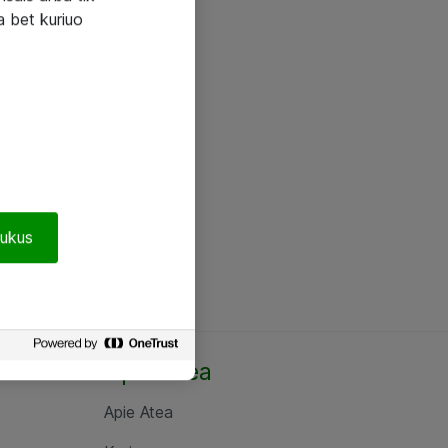
a bet kuriuo
pukus
Apie Atea
Apie Atea