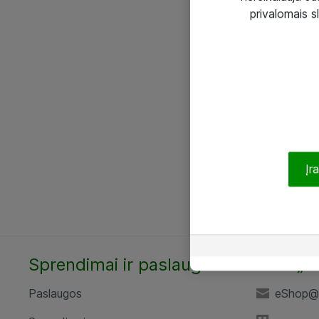
privalomais s
Įr
Sprendimai ir paslaugos
UAB „A
Paslaugos
eShop@a