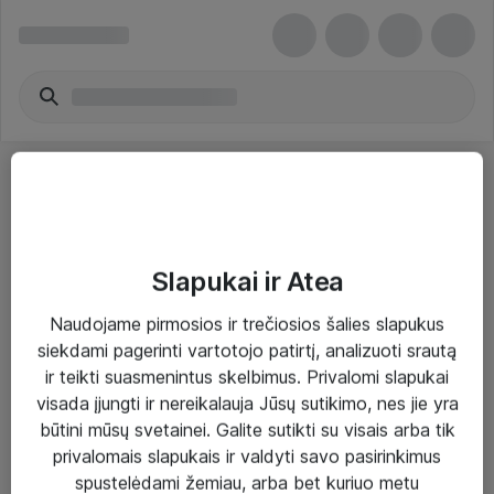
Slapukai ir Atea
Sprendimai ir paslaugos
Naudojame pirmosios ir trečiosios šalies slapukus
siekdami pagerinti vartotojo patirtį, analizuoti srautą
Paslaugos
ir teikti suasmenintus skelbimus. Privalomi slapukai
Sprendimai
visada įjungti ir nereikalauja Jūsų sutikimo, nes jie yra
būtini mūsų svetainei. Galite sutikti su visais arba tik
Įgyvendinti projektai
privalomais slapukais ir valdyti savo pasirinkimus
Atea ekspertų patarimai verslui
spustelėdami žemiau, arba bet kuriuo metu