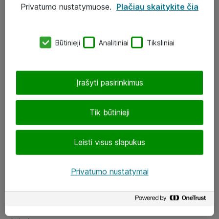
Privatumo nustatymuose.
Plačiau skaitykite čia
UAB „ATEA“
eShop@atea.lt
Būtinieji
Analitiniai
Tiksliniai
J. Rutkausko g. 6, Vilnius
Atea kontaktai
Įrašyti pasirinkimus
Aplankykite mus
Tik būtinieji
LinkedIn
Leisti visus slapukus
Facebook
Renginiai
Privatumo nustatymai
Apie Atea