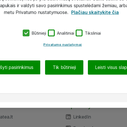
lapukais ir valdyti savo pasirinkimus spustelėdami žemiau, arb
metu Privatumo nustatymuose.
Plačiau skaitykite čia
Būtinieji
Analitiniai
Tiksliniai
Privatumo nustatymai
ašyti pasirinkimus
Tik būtinieji
Leisti visus sla
TEA“
Aplankykite mus
tea.lt
LinkedIn