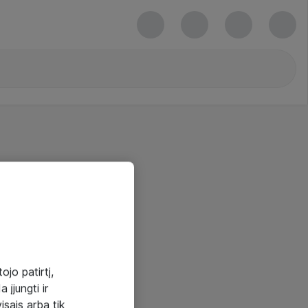
ojo patirtį,
 įjungti ir
visais arba tik