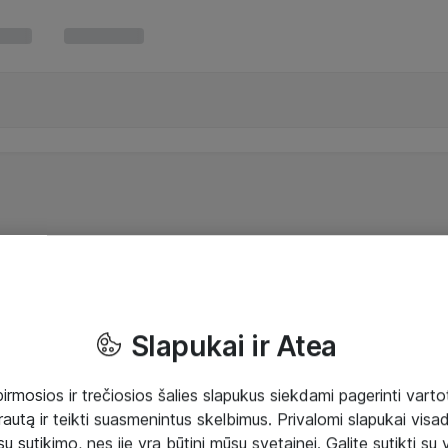
Slapukai ir Atea
mosios ir trečiosios šalies slapukus siekdami pagerinti vartot
rautą ir teikti suasmenintus skelbimus. Privalomi slapukai visada
ų sutikimo, nes jie yra būtini mūsų svetainei. Galite sutikti su 