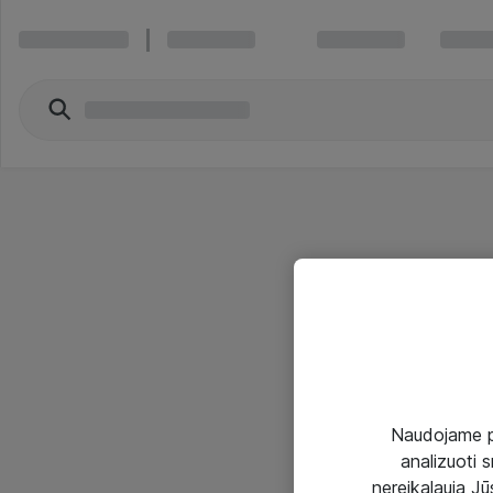
Naudojame pir
analizuoti s
nereikalauja Jūs