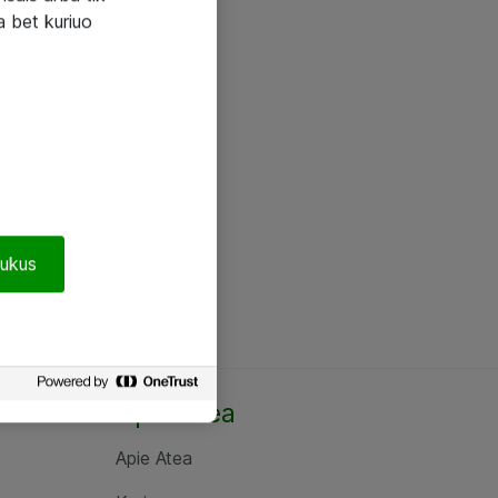
a bet kuriuo
pukus
Apie Atea
Apie Atea