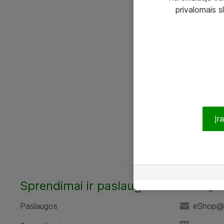
privalomais s
Įr
Sprendimai ir paslaugos
UAB „A
Paslaugos
eShop@a