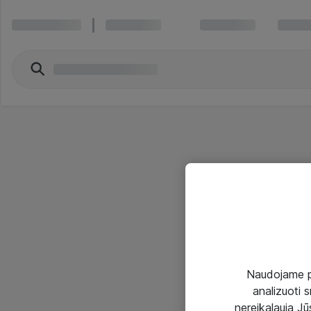
Naudojame pir
analizuoti s
nereikalauja Jūs