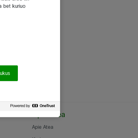
a bet kuriuo
pukus
Apie Atea
Apie Atea