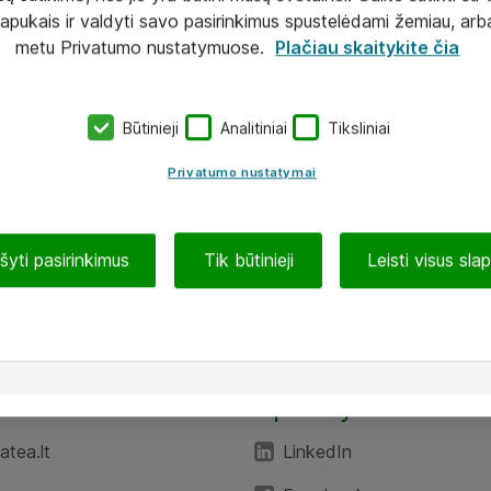
lapukais ir valdyti savo pasirinkimus spustelėdami žemiau, arb
metu Privatumo nustatymuose.
Plačiau skaitykite čia
Būtinieji
Analitiniai
Tiksliniai
Privatumo nustatymai
ašyti pasirinkimus
Tik būtinieji
Leisti visus sla
TEA“
Aplankykite mus
tea.lt
LinkedIn