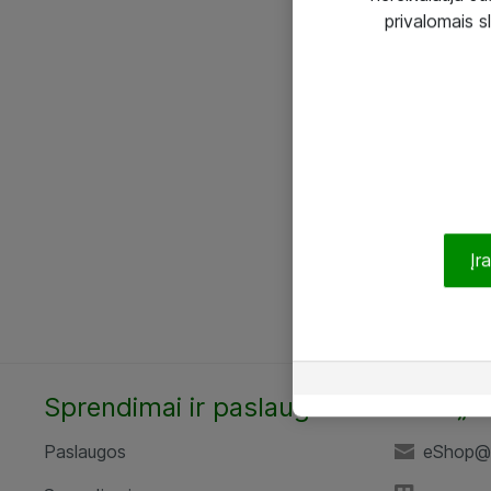
privalomais s
Įr
Sprendimai ir paslaugos
UAB „A
Paslaugos
eShop@a