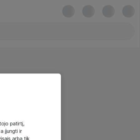
ojo patirtį,
 įjungti ir
visais arba tik