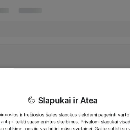
Slapukai ir Atea
mosios ir trečiosios šalies slapukus siekdami pagerinti vartot
rautą ir teikti suasmenintus skelbimus. Privalomi slapukai visada
ų sutikimo, nes jie yra būtini mūsų svetainei. Galite sutikti su 