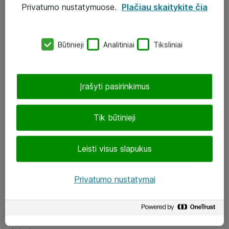
Privatumo nustatymuose.
Plačiau skaitykite čia
UAB „ATEA“
eShop@atea.lt
Būtinieji
Analitiniai
Tiksliniai
J. Rutkausko g. 6, Vilnius
Atea kontaktai
Įrašyti pasirinkimus
Aplankykite mus
Tik būtinieji
LinkedIn
Leisti visus slapukus
Facebook
Renginiai
Privatumo nustatymai
Apie Atea