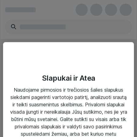
Slapukai ir Atea
Sprendimai ir paslaugos
Naudojame pirmosios ir trečiosios šalies slapukus
siekdami pagerinti vartotojo patirtį, analizuoti srautą
Paslaugos
ir teikti suasmenintus skelbimus. Privalomi slapukai
Sprendimai
visada įjungti ir nereikalauja Jūsų sutikimo, nes jie yra
būtini mūsų svetainei. Galite sutikti su visais arba tik
Įgyvendinti projektai
privalomais slapukais ir valdyti savo pasirinkimus
Atea ekspertų patarimai verslui
spustelėdami žemiau, arba bet kuriuo metu