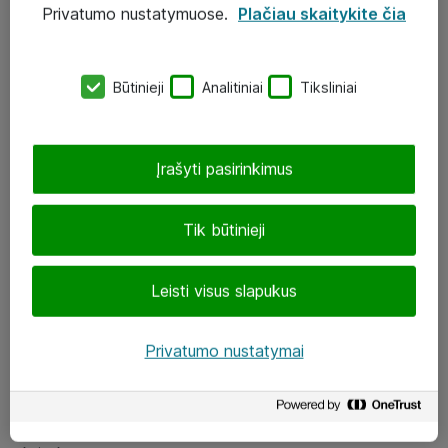
Privatumo nustatymuose.
Plačiau skaitykite čia
UAB „ATEA“
eShop@atea.lt
Būtinieji
Analitiniai
Tiksliniai
J. Rutkausko g. 6, Vilnius
Atea kontaktai
Įrašyti pasirinkimus
Aplankykite mus
Tik būtinieji
LinkedIn
Leisti visus slapukus
Facebook
Renginiai
Privatumo nustatymai
Apie Atea