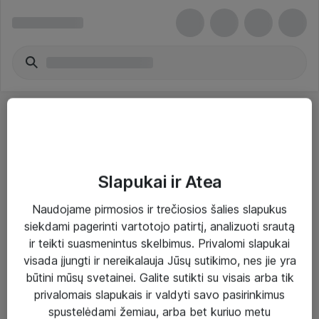
Slapukai ir Atea
Sprendimai ir paslaugos
Naudojame pirmosios ir trečiosios šalies slapukus
siekdami pagerinti vartotojo patirtį, analizuoti srautą
Paslaugos
ir teikti suasmenintus skelbimus. Privalomi slapukai
Sprendimai
visada įjungti ir nereikalauja Jūsų sutikimo, nes jie yra
būtini mūsų svetainei. Galite sutikti su visais arba tik
Įgyvendinti projektai
privalomais slapukais ir valdyti savo pasirinkimus
Atea ekspertų patarimai verslui
spustelėdami žemiau, arba bet kuriuo metu