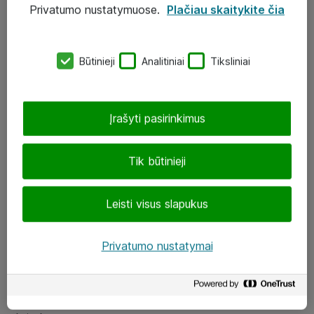
Privatumo nustatymuose.
Plačiau skaitykite čia
UAB „ATEA“
eShop@atea.lt
Būtinieji
Analitiniai
Tiksliniai
J. Rutkausko g. 6, Vilnius
Atea kontaktai
Įrašyti pasirinkimus
Aplankykite mus
Tik būtinieji
LinkedIn
Leisti visus slapukus
Facebook
Renginiai
Privatumo nustatymai
Apie Atea