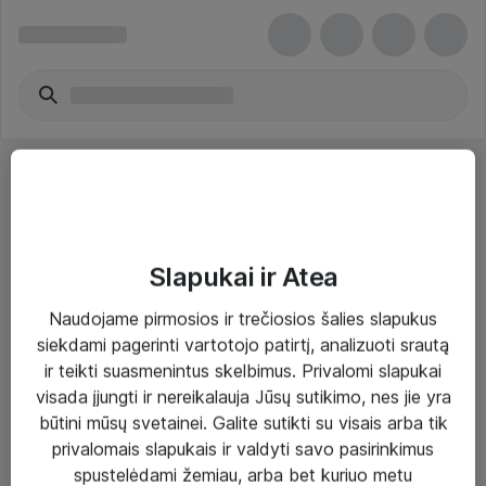
Slapukai ir Atea
Sprendimai ir paslaugos
Naudojame pirmosios ir trečiosios šalies slapukus
siekdami pagerinti vartotojo patirtį, analizuoti srautą
Paslaugos
ir teikti suasmenintus skelbimus. Privalomi slapukai
Sprendimai
visada įjungti ir nereikalauja Jūsų sutikimo, nes jie yra
būtini mūsų svetainei. Galite sutikti su visais arba tik
Įgyvendinti projektai
privalomais slapukais ir valdyti savo pasirinkimus
Atea ekspertų patarimai verslui
spustelėdami žemiau, arba bet kuriuo metu