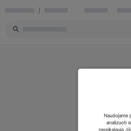
Naudojame pir
analizuoti s
nereikalauja Jūs