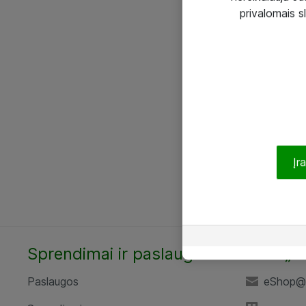
privalomais s
Įr
Sprendimai ir paslaugos
UAB „A
Paslaugos
eShop@a