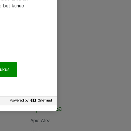
a bet kuriuo
pukus
Apie Atea
Apie Atea