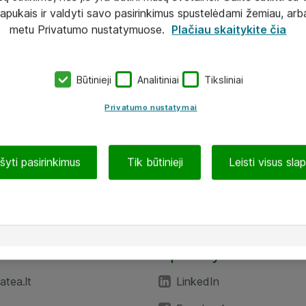
lapukais ir valdyti savo pasirinkimus spustelėdami žemiau, arb
metu Privatumo nustatymuose.
Plačiau skaitykite čia
Būtinieji
Analitiniai
Tiksliniai
Privatumo nustatymai
ašyti pasirinkimus
Tik būtinieji
Leisti visus sla
TEA“
Aplankykite mus
tea.lt
LinkedIn