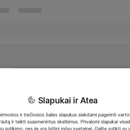
Slapukai ir Atea
mosios ir trečiosios šalies slapukus siekdami pagerinti vartot
rautą ir teikti suasmenintus skelbimus. Privalomi slapukai visada
ų sutikimo, nes jie yra būtini mūsų svetainei. Galite sutikti su 