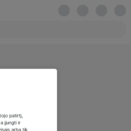
ojo patirtį,
 įjungti ir
visais arba tik