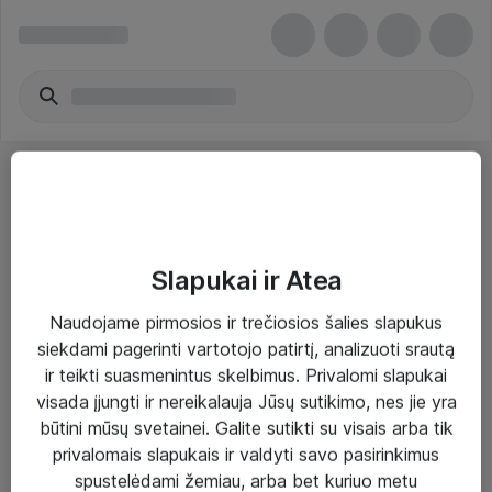
Slapukai ir Atea
Sprendimai ir paslaugos
Naudojame pirmosios ir trečiosios šalies slapukus
siekdami pagerinti vartotojo patirtį, analizuoti srautą
Paslaugos
ir teikti suasmenintus skelbimus. Privalomi slapukai
Sprendimai
visada įjungti ir nereikalauja Jūsų sutikimo, nes jie yra
būtini mūsų svetainei. Galite sutikti su visais arba tik
Įgyvendinti projektai
privalomais slapukais ir valdyti savo pasirinkimus
Atea ekspertų patarimai verslui
spustelėdami žemiau, arba bet kuriuo metu