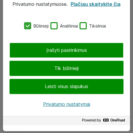
Privatumo nustatymuose.
Plačiau skaitykite čia
UAB „ATEA“
eShop@atea.lt
Būtinieji
Analitiniai
Tiksliniai
J. Rutkausko g. 6, Vilnius
Atea kontaktai
Įrašyti pasirinkimus
Aplankykite mus
Tik būtinieji
LinkedIn
Leisti visus slapukus
Facebook
Renginiai
Privatumo nustatymai
Apie Atea